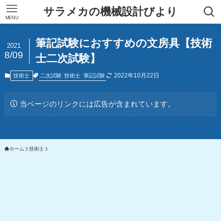
サラメカの機械設計びより
MENU
筆記試験におすすめの文房具【技術
2021
8/09
士二次試験】
2022年10月22日
二次試験
技術士
筆記試験
技術士
当ページのリンクには広告が含まれています。
ホーム
技術士