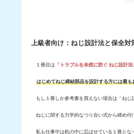
上級者向け：ねじ設計法と保全対
１冊目は
「トラブルを未然に防ぐ ねじ設計法
はじめてねじ締結部品を設計する方には最も
もし１冊しか参考書を買えない場合は「ねじ
ねじに関する力学的なつり合い式から締め付
私も仕事中は机の中に忍ばせている１冊とな